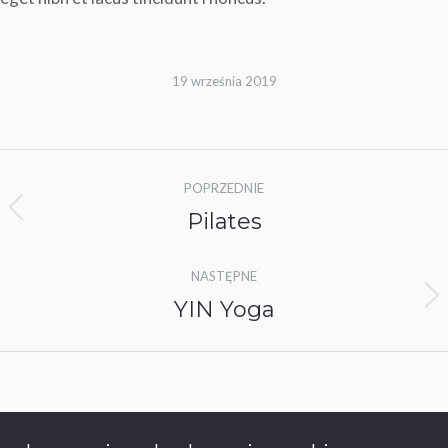
19 września 2019
Nawigacja
POPRZEDNIE
albumu
Pilates
Poprzedni
album:
NASTĘPNE
YIN Yoga
Następny
album: