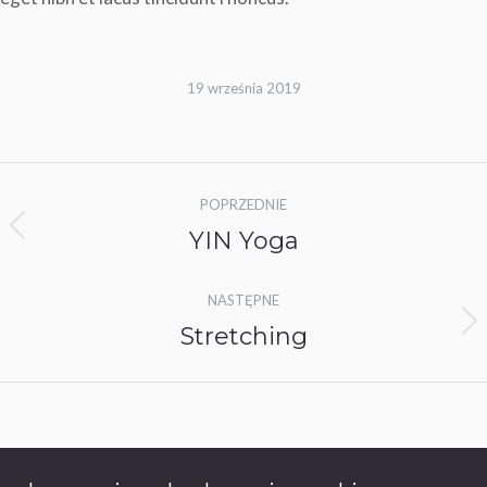
19 września 2019
Nawigacja
POPRZEDNIE
albumu
YIN Yoga
Poprzedni
album:
NASTĘPNE
Stretching
Następny
album: