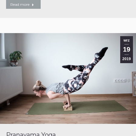
Read more
wrz
19
2019
Pranayama Yoga