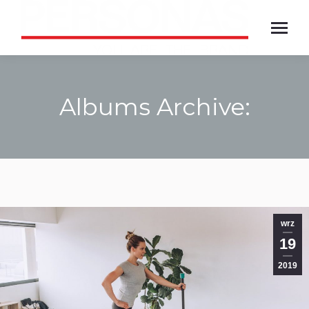
Albums Archive:
Jesteś tutaj:
wrz
19
2019